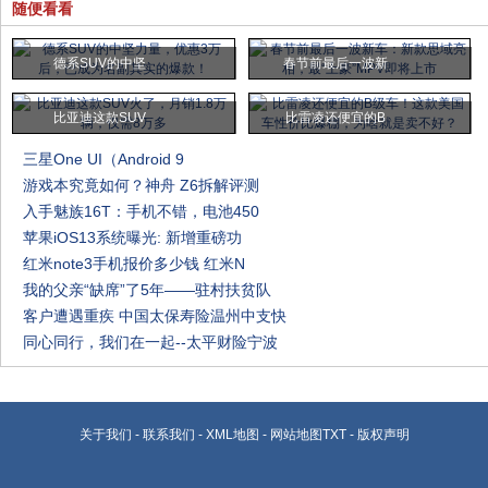
随便看看
德系SUV的中坚
春节前最后一波新
比亚迪这款SUV
比雷凌还便宜的B
三星One UI（Android 9
游戏本究竟如何？神舟 Z6拆解评测
入手魅族16T：手机不错，电池450
苹果iOS13系统曝光: 新增重磅功
红米note3手机报价多少钱 红米N
我的父亲“缺席”了5年——驻村扶贫队
客户遭遇重疾 中国太保寿险温州中支快
同心同行，我们在一起--太平财险宁波
关于我们
-
联系我们
-
XML地图
-
网站地图
TXT
-
版权声明