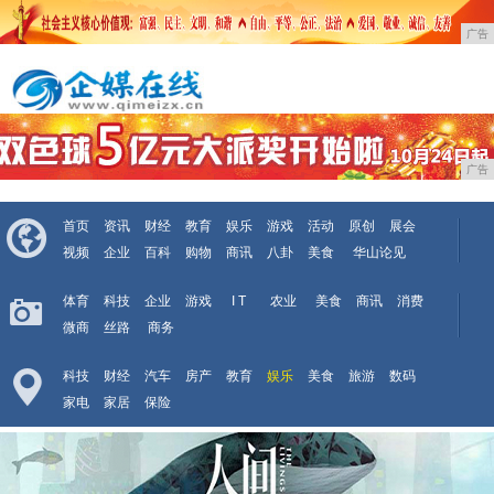
广告
广告
首页
资讯
财经
教育
娱乐
游戏
活动
原创
展会
视频
企业
百科
购物
商讯
八卦
美食
华山论见
体育
科技
企业
游戏
I T
农业
美食
商讯
消费
微商
丝路
商务
科技
财经
汽车
房产
教育
娱乐
美食
旅游
数码
家电
家居
保险