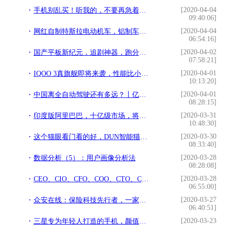
[2020-04-04
手机别乱买！听我的，不要再急着买5G了
09:40:06]
[2020-04-04
网红自制特斯拉电动机车，铝制车身不怕砸，帅到惊动警察
06:54:16]
[2020-04-02
国产平板新纪元，追剧神器，跑分近7万，安卓9.0系统，400元不到
07:58:21]
[2020-04-01
IQOO 3真旗舰即将来袭，性能比小米10还强，振动马达有大惊喜
10:13:20]
[2020-04-01
中国离全自动驾驶还有多远？丨亿欧问答
08:28:15]
[2020-03-31
印度版阿里巴巴，十亿级市场，将创造印度电商奇迹
10:48:30]
[2020-03-30
这个猫眼看门看的好，DUN智能猫眼体验，小米有品新品
08:33:40]
[2020-03-28
数据分析（5）：用户画像分析法
08:28:08]
[2020-03-28
CEO、CIO、CFO、COO、CTO、CKO、CMO都是什么职能？
06:55:00]
[2020-03-27
众安在线：保险科技先行者，一家在全国没有任何网点的保险公司
06:40:51]
[2020-03-23
三星专为年轻人打造的手机，颜值独一无二，你值得拥有