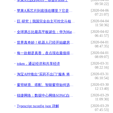
苹果A12跌到4999，恭喜iPhone了
09:50:22]
[2020-04-06
苹果A系芯片到底强在哪里？它是凭什么超过高通骁龙和华为的？
07:21:07]
[2020-04-04
巨·研究｜我国完全自主可控北斗核心产业链 科技股的春天到了？
11:50:36]
[2020-04-02
全球屏占比最高平板诞生：华为MatePad Pro屏占比高达90% 参数完美
06:41:57]
[2020-04-01
世界真奇妙！机器人已经开始建房子了！未来想搬砖都没人要了……
08:47:35]
[2020-04-01
每一款都是真香，盘点现在最值得入手的4款手机
08:09:07]
[2020-03-31
token，通证经济和共享经济
08:22:16]
[2020-03-31
淘宝APP推出“买药不出门”服务 将通过物流配送药物
06:10:54]
[2020-03-30
窗帘材质、搭配、智能窗帘如何选择？4分钟就能看明白，值得参考
12:13:40]
[2020-03-29
锐捷网络：数据中心网络SONiC白盒技术的发展趋势
11:09:30]
[2020-03-29
Typescript tsconfig.json 详解
07:45:53]