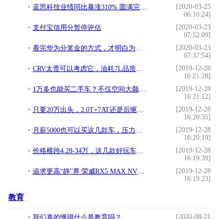
[2020-03-25
蓝思科技业绩同比暴涨310% 圆满完成全年突围增长目标
06:10:24]
[2020-03-23
支付宝信用分暂停评估
07:52:09]
[2020-03-23
看完华为分奖金的方式，才明白为什么华为的员工能够奋斗再奋斗
07:37:54]
[2019-12-28
CRV太贵可以考虑它，油耗7L品质过硬，车宽近1.9米，10万就配1.5T
16:21:28]
[2019-12-28
1万多也能买二手车？不仅空间大颜值高，保养便宜还开不坏
16:21:12]
[2019-12-28
只要20万出头，2.0T+7AT还是后驱，英菲尼迪Q50L比天籁还值
16:20:35]
[2019-12-28
月薪5000也可以买这几款车，压力虽大，但胜在好用
16:20:19]
[2019-12-28
价格横跨4.28-34万，这几款好玩车型驾驶乐趣十足，不看看？
16:19:39]
[2019-12-28
追求更高“静”界 荣威RX5 MAX NVH设计解密
16:19:23]
教育
[2020-08-21
我们真的懂得什么是教育吗？