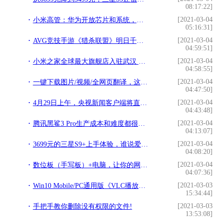
08:17:22]
[2021-03-04
小米高管：华为开放芯片和系统，小米手机一定支持!
05:16:31]
[2021-03-04
AVG竞技手游《猎杀联盟》明日千人斩!
04:59:51]
[2021-03-04
小米之家全球最大旗舰店入驻武汉 “科技新国货”融入百姓生活!
04:58:55]
[2021-03-04
一键下载图片/视频/全网页翻译，这个36K的手机浏览器做到了!
04:47:50]
[2021-03-04
4月29日上午，央视新闻客户端将直播蓬安百牛渡江盛况!
04:43:48]
[2021-03-04
腾讯黑鲨3 Pro生产成本和难度都很高！副总裁去了工厂拧螺丝!
04:13:07]
[2021-03-04
3699元的三星S9+上手体验，谁说爱国就买国产手机!
04:08:20]
[2021-03-04
数位板（手写板）+电脑，让你的网课溜起来!
04:07:36]
[2021-03-03
Win10 Mobile/PC通用版《VLC播放器》截图曝光!
15:34:44]
[2021-03-03
手把手教你删除没有权限的文件!
13:53:08]