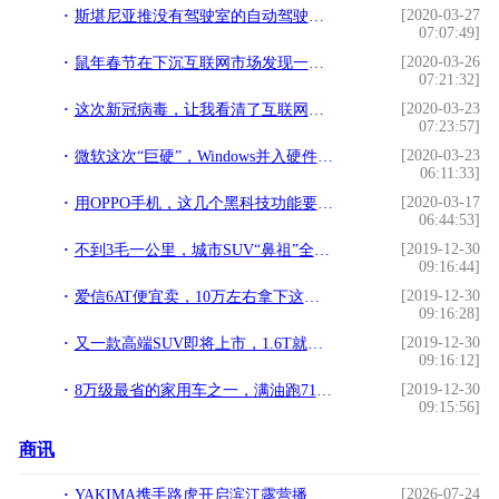
[2020-03-27
斯堪尼亚推没有驾驶室的自动驾驶概念重卡，泵车底盘以后能用吗？
07:07:49]
[2020-03-26
鼠年春节在下沉互联网市场发现一个被忽视的机遇
07:21:32]
[2020-03-23
这次新冠病毒，让我看清了互联网大厂的真面目……
07:23:57]
[2020-03-23
微软这次“巨硬”，Windows并入硬件部门，由“Surface之父”领导
06:11:33]
[2020-03-17
用OPPO手机，这几个黑科技功能要知道，让你的手机更加好用
06:44:53]
[2019-12-30
不到3毛一公里，城市SUV“鼻祖”全新一代真省油
09:16:44]
[2019-12-30
爱信6AT便宜卖，10万左右拿下这些车，还看啥双离合
09:16:28]
[2019-12-30
又一款高端SUV即将上市，1.6T就有197马力，12.59万起售能火？
09:16:12]
[2019-12-30
8万级最省的家用车之一，满油跑716km，油耗不足5毛，还有六个座
09:15:56]
商讯
[2026-07-24
YAKIMA携手路虎开启滨江露营播客私享局，专业车载装备亮相上海星美术馆