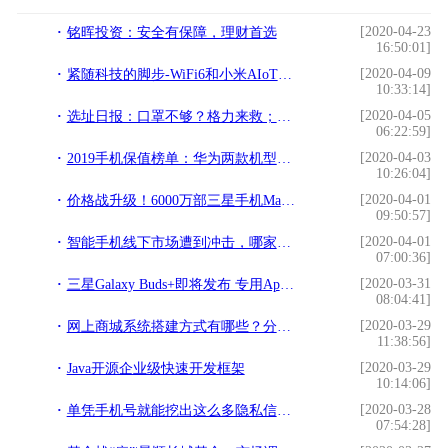
[2020-04-23
铭晖投资：安全有保障，理财首选
16:50:01]
[2020-04-09
紧随科技的脚步-WiFi6和小米AIoT路由器AX3600评测
10:33:14]
[2020-04-05
选址日报：口罩不够？格力来救；雅诗兰黛将在华建世界级研发中心
06:22:59]
[2020-04-03
2019手机保值榜单：华为两款机型霸榜超高端市场，一加成国产王者
10:26:04]
[2020-04-01
价格战升级！6000万部三星手机Made in China”
09:50:57]
[2020-04-01
智能手机线下市场遭到冲击，哪家受到的影响最大？
07:00:36]
[2020-03-31
三星Galaxy Buds+即将发布 专用App已登录App Store
08:04:41]
[2020-03-29
网上商城系统搭建方式有哪些？分析比较详解
11:38:56]
[2020-03-29
Java开源企业级快速开发框架
10:14:06]
[2020-03-28
单凭手机号就能挖出这么多隐私信息，这些手机应用设置你该关闭了
07:54:28]