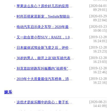
[2020-04-01
苹果这么良心？原价好几百的应用现在全场“免费”
09:29:01]
[2020-03-29
时尚百搭家居新宠，Yeelight智能台灯Pro
09:22:04]
[2020-03-23
电动汽车启示录之车型：2020年最值得期待的19款纯电动汽车
10:00:15]
[2019-12-28
又一款合资小型SUV：RAIZE，1.0T的动力是否够用？
16:24:01]
[2019-12-28
日本媒体试驾全新飞度之后，评价居然能硬刚卡罗拉？
16:23:23]
[2019-12-28
30岁的男人，能开上这3款车就代表你已经成功了
16:23:03]
[2019-12-28
别克首款轿跑车叫板圈内"祖师爷"，拥有400匹马力，某C怕了吗
16:22:46]
[2019-12-28
2019年十大质量最佳汽车榜单，消费者报告最强SUV,非他莫属？
16:22:16]
娱乐
[2020-08-21
这些才是娱乐圈中的良心：妻子长的偏男性化，男星却依然不离不弃
14:41:09]