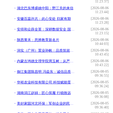
11:23:37]
[2026-08-06
湖北巴东博盛姚中阳：野三关的来信
11:23:44]
[2026-08-06
安徽百蕊许志：此心安处 归家有期
11:23:28]
[2026-08-06
安得和众薛全英：深耕数据安全 国产技术扬帆出海
11:23:15]
[2026-08-06
陕西菁禾：思辨教育新名片
10:44:03]
[2026-08-06
润实（广州）置业孙帆：品质筑就人居标杆
10:43:45]
[2026-08-06
内蒙古鸿德文理学院周玉树：从严治校 特色办学
10:43:22]
[2026-08-05
御江集团陈昌明 冯焱东：诚信品质启新程
09:36:55]
[2026-08-05
华裕农业科技有限公司:科技赋能蛋鸡产业
09:36:24]
[2026-08-05
湖南涓江赵娟：匠心筑履 行稳致远
09:36:08]
[2026-08-05
美好家园河北环保：军创企业的民生担当
09:36:40]