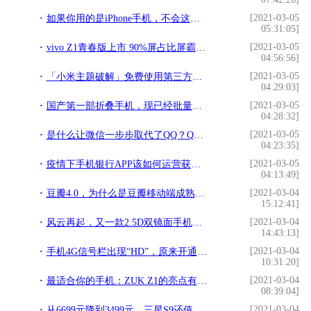
[2021-03-05
如果你用的是iPhone手机，不会这几个拍照技巧，那真是亏大了!
05:31:05]
[2021-03-05
vivo Z1青春版上市 90%屏占比屏霸1098!
04:56:56]
[2021-03-05
「小米主题破解」免费使用第三方主题，支持所有MIUI，无刷机ROOT!
04:29:03]
[2021-03-05
国产第一部折叠手机，现已经批量生产发售，售价9000起步!
04:28:32]
[2021-03-05
是什么让微信一步步取代了QQ？QQ真的输给微信了吗？你们会选谁呢!
04:23:35]
[2021-03-05
疫情下手机银行APP该如何运营获客和活客？!
04:13:49]
[2021-03-04
豆瓣4.0，为什么是豆瓣移动端成熟的标志!
15:12:41]
[2021-03-04
风云再起，又一款2.5D双镜面手机开售!
14:43:13]
[2021-03-04
手机4G信号栏出现“HD”，原来开通了这项业务，现在知道还不晚!
10:31:20]
[2021-03-04
最适合你的手机：ZUK Z1的亮点有哪些？!
08:39:04]
[2021-03-04
从6699元降到3499元，三星S9还值得入手吗？!