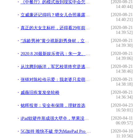
[2020-08-21
《中餐厅》的模式放到现实中会怎样？网友：三天就要关门
14:40:44]
[2020-08-21
立威廉还记得吗？晒女儿合照暴露了豪宅，300平和李连杰是邻居
14:40:21]
[2020-08-21
真正的大女主标杆，还得看29年前的盐帮帮主程淮秀
14:39:52]
[2020-08-21
“冻龄男神”黄少祺新剧秀身材，立体腹肌超养眼
14:39:30]
[2020-08-21
2020.8.20最新娱乐资讯：朱一龙、古力娜扎、黄渤、宋茜
14:39:06]
[2020-08-21
从沈腾到杨洋，军艺校草终究是逃不过搞笑的宿命么？
14:38:46]
[2020-08-21
张铎对陈松伶示爱：我老婆只卖萌，她是我最爱的“肉松”
14:38:18]
[2020-08-21
戚薇旧疾复发坐轮椅
14:36:34]
[2020-04-23
铭晖投资：安全有保障，理财首选
16:50:01]
[2020-04-11
iPad软硬件形成强大壁垒，苹果没有给平板市场后来者机会
06:09:57]
[2020-04-10
5G加持 唯快不破 华为MatePad Pro 5G平板正式发布
11:10:56]