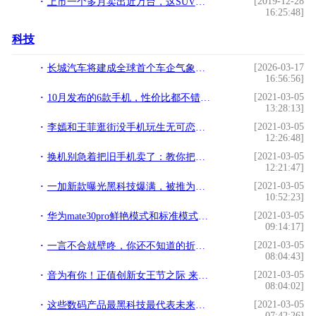
[2019-12-28
上市一个多月卖出近万台，这SUV工薪族也买得起，顶配9万养车便宜
16:25:48]
科技
[2026-03-17
长城汽车将建成全球首个车企气象模拟隧道
16:56:56]
[2021-03-05
10月发布的6款手机，性价比都不错，你更期待哪款？!
13:28:13]
[2021-03-05
李嫣和王菲逛街没手机玩生无可恋，李亚鹏和她逛街把她拍成公主!
12:26:48]
[2021-03-05
换机别急着把旧手机卖了：教你把它改成家庭摄像头!
12:21:47]
[2021-03-05
一加新款曝光黑科技爆满，被推为国产手机学习的新标杆！!
10:52:23]
[2021-03-05
华为mate30pro鲜艳模式和标准模式的区别（非专业）大家看着玩!
09:14:17]
[2021-03-05
一言不合就壁咚，你还不知道的折叠手机玩法!
08:04:43]
[2021-03-05
音为有你！正值创新女王节之际 来入手这些声卡耳机吧!
08:04:02]
[2021-03-05
这些数码产品最黑科技最代表未来趋势最时尚，你get了吗？!
07:42:26]