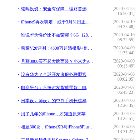
[2020-04-23
铭晖投资：安全有保障，理财首选
16:50:01]
[2020-04-10
iPhone9再次确定，或于3月31日正式发布，价格更感人
09:25:48]
[2020-04-10
谁说华为性价比不如荣耀？6G+128GB仅1599，比荣耀8X更能打！
08:22:55]
[2020-04-09
荣耀V20评测：4800万超清摄影+麒麟980，实际体验到底如何！
11:33:44]
[2020-04-09
月薪3000买不起大牌西装？小米为90后圆梦，仅1199元，职场人：买
09:13:49]
[2020-04-08
没有华为？全球开发者服务联盟官网仅显示小米OV
09:02:05]
[2020-04-07
电商平台：不按时发货就罚款，电商卖家：真的不是故意不发货
06:45:23]
[2020-04-06
日本设计师设计的中兴手机长这样，难怪不敢在中国发布
12:26:35]
[2020-04-05
用了几年的iPhone，才知道原来苹果手机也有“游戏模式”
14:25:51]
[2020-04-05
相差300块，iPhoneXR与iPhone8Plus谁更值得买？看这4点就够了
13:31:27]
[2020-04-04