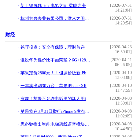
[2026-07-31
新工绿氢魏飞：电氢之间 柔能之变
14:21:04]
[2026-07-31
杭州方兴表业有限公司：微米之间铸匠心
14:20:54]
财经
[2020-04-23
铭晖投资：安全有保障，理财首选
16:50:01]
[2020-04-11
谁说华为性价比不如荣耀？6G+128GB仅1599，比荣耀8X更能打！
06:26:05]
[2020-04-10
苹果定价2800元！！但廉价版新iPhone悬了
13:08:08]
[2020-04-10
一年卖出4630万台，苹果iPhone XR成去年全球最受欢迎智能手机
11:47:59]
[2020-04-08
有趣！苹果不允许电影里的坏人用iPhone 你注意到了吗
11:39:01]
[2020-04-08
苹果将在3月31日举行iPhone 9发布会，于4月初开售
11:02:09]
[2020-04-08
思必驰推出智能电梯离线语音模块，助力实现「无接触式」人机交互
10:44:50]
[2020-04-06