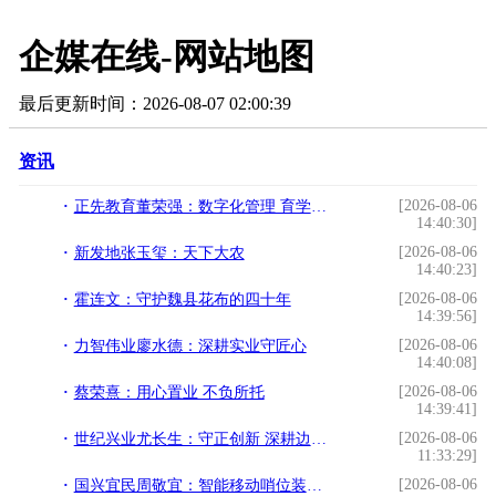
企媒在线-网站地图
最后更新时间：2026-08-07 02:00:39
资讯
[2026-08-06
正先教育董荣强：数字化管理 育学子成长
14:40:30]
[2026-08-06
新发地张玉玺：天下大农
14:40:23]
[2026-08-06
霍连文：守护魏县花布的四十年
14:39:56]
[2026-08-06
力智伟业廖水德：深耕实业守匠心
14:40:08]
[2026-08-06
蔡荣熹：用心置业 不负所托
14:39:41]
[2026-08-06
世纪兴业尤长生：守正创新 深耕边疆启新程
11:33:29]
[2026-08-06
国兴宜民周敬宜：智能移动哨位装备 为基层应急履职赋能防患未然