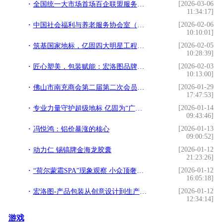
[2026-03-06
全国统一大市场首场百企联盟服务站授牌会议在广东成功举办
11:34:17]
[2026-02-06
中国社会福利与养老服务协会室（车）内环境与健康科技分会正式成立！
10:10:01]
[2026-02-05
筑基国家地标，亿固四大明星工程铸就品质丰碑
10:28:39]
[2026-02-03
匠心塑美，包装赋能：宏洛图品牌设计引领美妆包装新纪元
10:13:00]
[2026-01-29
佛山市南充商会第二届第二次会员大会暨2026年迎春晚会圆满举行
17:47:53]
[2026-01-14
专业力量守护超级地标 亿固为“广州白云国际机场”筑牢品质基石！
09:43:46]
[2026-01-13
冯悦鸿：铝价暴涨的核心
09:00:52]
[2026-01-12
动力仁 锡镐牌金海龙胶囊
21:23:26]
[2026-01-12
“荷尔蒙霜SPA”现象观察 小众顶奢如何悄然定义精英女性“抗衰”新标准？
16:05:18]
[2026-01-12
宏洛图-产品包装从创意设计到生产的完整流程
12:34:14]
游戏