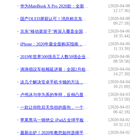
[2020-04-08
华为MateBook X Pro 2020款：全新配色+3K屏+多屏协同，真香
12:17:36]
[2020-04-08
国产OLED屏获认可！消息称京东方将为新iPhone供应屏幕
09:27:18]
[2020-04-06
京东“移动菜篮子”将深入覆盖全国多地市
18:35:44]
[2020-04-06
iPhone：2020年最全面购买指南，哪个最适合你？（下）
11:33:39]
[2020-04-06
2019年世界500强员工人数50强企业排行榜
08:59:58]
[2020-04-04
滴滴倡议车租顺延进展：全国2月租金顺延在行动
14:27:30]
[2020-04-04
这几个解决安卓手机卡顿的方法，让你的手机变飞快
10:21:09]
[2020-04-03
卢伟冰与华为系的争辩，反倒凸显出OPPO、一加、魅族的厚道风范
10:53:58]
[2020-04-03
一款让你吃后无负担的面包，一个管饱，低糖少油吃了不发胖
06:42:18]
[2020-04-02
苹果黑马一骑绝尘 iPad占全球平板电脑市场27%
10:32:21]
[2020-04-02
最新出炉！2020年教您如何选择平板电脑：从而不必花不该花的钱