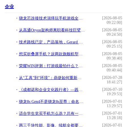
企业
[2026-08-05
骁龙芯连接技术演绎玩手机游戏全新体验
09:22:00]
[2026-08-05
从高通Oryon架构师离职看科技巨擘的体系化韧性
09:24:50]
[2026-08-05
技术路线已定，产品落地，Gerard Williams离职影响有限
09:25:15]
[2026-08-05
想买折叠屏手机？这两款旗舰机型可能是2026年的标准答案
09:38:40]
[2026-08-05
荣耀WIN评测：打游戏最怕什么？这台手机治好了我的焦虑
09:40:44]
[2026-07-28
从“工具”到“环境”：鼎捷如何重新定义AI原生企业基础设施
18:41:27]
[2026-07-10
《成都诺和企业文化践行者》—践行文化，榜样力量
19:29:53]
[2026-07-01
骁龙8s Gen4不是骁龙8s至尊：命名背后的技术真相
13:29:57]
[2026-07-01
适合学生党买手机怎么选？总有一款适合你
13:28:18]
[2026-07-01
两三千块性能、影像、续航全都要？真我Neo8：安排！