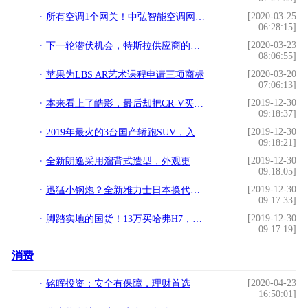
[2020-03-25
所有空调1个网关！中弘智能空调网关的市场运营之道
06:28:15]
[2020-03-23
下一轮潜伏机会，特斯拉供应商的供应商即将出真龙
08:06:55]
[2020-03-20
苹果为LBS AR艺术课程申请三项商标
07:06:13]
[2019-12-30
本来看上了皓影，最后却把CR-V买回了家！为啥？
09:18:37]
[2019-12-30
2019年最火的3台国产轿跑SUV，入门仅10万
09:18:21]
[2019-12-30
全新朗逸采用溜背式造型，外观更加帅气
09:18:05]
[2019-12-30
迅猛小钢炮？全新雅力士日本换代，丰田进入性能时代
09:17:33]
[2019-12-30
脚踏实地的国货！13万买哈弗H7，比WEY好在哪？
09:17:19]
消费
[2020-04-23
铭晖投资：安全有保障，理财首选
16:50:01]