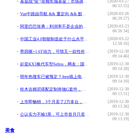
[2020-03-27
基金战“疫”|景顺长城基金：市场调整孕育新的投资机会
06:53:55]
[2020-03-26
Vue中路由导航 && 重定向 && 默认样式
06:29:27]
[2020-03-23
阿里巴巴张勇：利润率不是企业的核心，现金流才是企业的命根子
06:56:34]
[2020-03-22
中国工业4.0智能制造处于什么水平，存在哪些差距，未来如何发展
12:50:16]
[2019-12-30
带四驱+1.6T动力，可惜又一款性价比SUV被“埋没”啦
09:14:46]
[2019-12-30
起亚KX3换代车型Seltos，网友：国产后能竞争过自主车型吗
09:14:28]
[2019-12-30
明年热搜车已被预定？Jeep插上电、路虎造轿车，沃尔沃有敞篷了
09:14:10]
[2019-12-30
铃木吉姆尼搭配定制奔驰G套件，不看内饰分别不出奔驰G还是吉姆尼
09:13:51]
[2019-12-30
上市即畅销，3个月卖了2万多台，跨界设计配自动驾驶，吉利学不来
09:13:36]
[2019-12-30
公认实力不输3系，可上市首月只卖出2955辆，又是叫好不叫座？
09:13:19]
美食