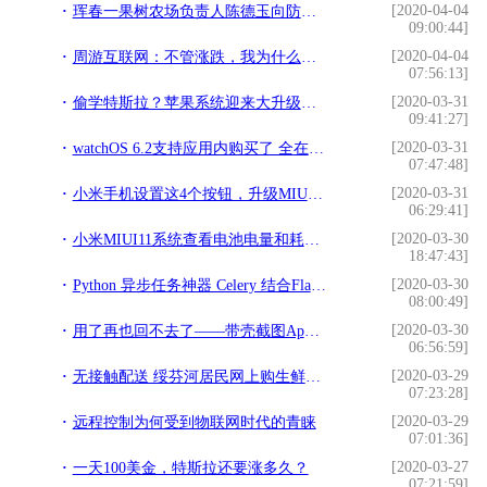
[2020-04-04
珲春一果树农场负责人陈德玉向防疫一线人员捐赠1000箱苹果
09:00:44]
[2020-04-04
周游互联网：不管涨跌，我为什么坚定看好有赞是十倍潜力股
07:56:13]
[2020-03-31
偷学特斯拉？苹果系统迎来大升级，iPhone可直接当成汽车钥匙
09:41:27]
[2020-03-31
watchOS 6.2支持应用内购买了 全在手腕上解决
07:47:48]
[2020-03-31
小米手机设置这4个按钮，升级MIUI11后！电量就能多用几小时
06:29:41]
[2020-03-30
小米MIUI11系统查看电池电量和耗电排行
18:47:43]
[2020-03-30
Python 异步任务神器 Celery 结合Flask使用
08:00:49]
[2020-03-30
用了再也回不去了——带壳截图App推荐
06:56:59]
[2020-03-29
无接触配送 绥芬河居民网上购生鲜免费送到家
07:23:28]
[2020-03-29
远程控制为何受到物联网时代的青睐
07:01:36]
[2020-03-27
一天100美金，特斯拉还要涨多久？
07:21:59]