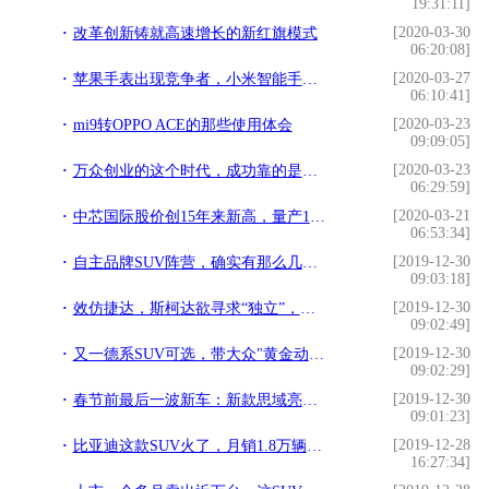
19:31:11]
[2020-03-30
改革创新铸就高速增长的新红旗模式
06:20:08]
[2020-03-27
苹果手表出现竞争者，小米智能手表欲要取代
06:10:41]
[2020-03-23
mi9转OPPO ACE的那些使用体会
09:09:05]
[2020-03-23
万众创业的这个时代，成功靠的是什么？眼光？头脑？还是什么？
06:29:59]
[2020-03-21
中芯国际股价创15年来新高，量产14/12nm芯片后可代工国内90%以上芯片
06:53:34]
[2019-12-30
自主品牌SUV阵营，确实有那么几款车让合资对手一点办法都没有
09:03:18]
[2019-12-30
效仿捷达，斯柯达欲寻求“独立”，脱离大众后会欲速则不达吗？
09:02:49]
[2019-12-30
又一德系SUV可选，带大众"黄金动力"，比途观还能装，却不到13W
09:02:29]
[2019-12-30
春节前最后一波新车：新款思域亮相，最“土豪”MPV即将上市
09:01:23]
[2019-12-28
比亚迪这款SUV火了，月销1.8万辆，仅需8万多
16:27:34]