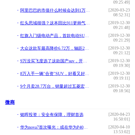
09:25:49]
[2020-03-23
阿里巴巴的市值什么时候会达到1万亿美元？
08:52:31]
[2019-12-30
红头思域很强？这本田比911更帅气，配500马力+9DCT，破百仅3秒4
09:21:48]
[2019-12-30
红旗入门级电动产品，首款电动SUV，看完价格我犹豫了
09:21:29]
[2019-12-30
大众这款车最高降价6.72万，轴距2731mm，搭载1.4T发动机
09:21:12]
[2019-12-30
9万没买飞度选了这款国产suv，开了两个月后，车主：国产车真厚道
09:19:30]
[2019-12-30
8万入手一辆"合资"SUV，好看又好开，5毛开一公里，90后也能买
09:19:11]
[2019-12-30
9个月卖28.7万台，销量超过五菱宏光，这款哈弗神车就是牛
09:18:56]
微商
[2020-04-23
铭晖投资：安全有保障，理财首选
16:50:01]
[2020-04-10
华为nova7首次曝光：或在华为P40之后四月初发布
13:53:02]