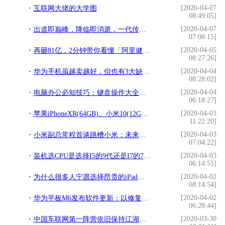
[2020-04-07
互联网大佬的大学图
08:49:05]
[2020-04-07
出道即巅峰，降临即消逝，一代传奇不跟随——致敬诺基亚N9
07:08:15]
[2020-04-05
再砸81亿，2分钟带你看懂「阿里健康」帝国
08:27:26]
[2020-04-04
华为手机虽越卖越好，但也有3大缺点，你都了解吗？
08:28:02]
[2020-04-04
电脑办公必知技巧：键盘操作大全让工作效率更高！
06:18:27]
[2020-04-03
苹果iPhoneXR(64GB)、小米10(12GB256GB5G版)参数报价对比
11:22:20]
[2020-04-03
小米副总常程首谈跳槽小米：未来十年小米有大成
07:04:22]
[2020-04-03
装机选CPU是选择I5的9代还是I7的7代呢？I5的9代就这一点非常香
06:14:55]
[2020-04-02
为什么很多人宁愿选择昂贵的iPad，也不要廉价的Android平板？
08:14:54]
[2020-04-02
华为平板M6发布软件更新：以修复BUG为主
06:28:44]
[2020-03-30
中国车联网第一阵营依旧保持江湖地位，市场份额逐步增长