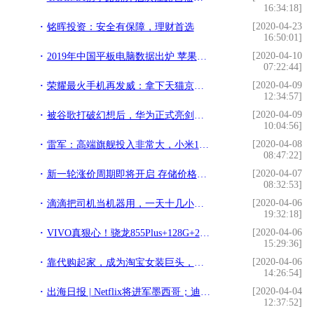
16:34:18]
[2020-04-23
铭晖投资：安全有保障，理财首选
16:50:01]
[2020-04-10
2019年中国平板电脑数据出炉 苹果第一
07:22:44]
[2020-04-09
荣耀最火手机再发威：拿下天猫京东苏宁销量冠军
12:34:57]
[2020-04-09
被谷歌打破幻想后，华为正式亮剑，国产生态开始征战海外
10:04:56]
[2020-04-08
雷军：高端旗舰投入非常大，小米10卖3999元是真的交朋友
08:47:22]
[2020-04-07
新一轮涨价周期即将开启 存储价格有望触底回升
08:32:53]
[2020-04-06
滴滴把司机当机器用，一天十几小时不停干，干不好降低你的服务分
19:32:18]
[2020-04-06
VIVO真狠心！骁龙855Plus+128G+2698元，谁还敢说高价低配？
15:29:36]
[2020-04-06
靠代购起家，成为淘宝女装巨头，还被哈佛商学院写进教学案例
14:26:54]
[2020-04-04
出海日报 | Netflix将进军墨西哥；迪士尼将在印度推出Disney+
12:37:52]