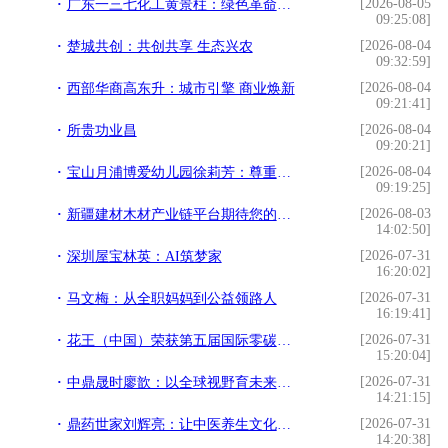
[2026-08-05
广东一三七化工黄景柱：绿色革命的践行者
09:25:08]
[2026-08-04
楚城共创：共创共享 生态兴农
09:32:59]
[2026-08-04
西部华商高东升：城市引擎 商业焕新
09:21:41]
[2026-08-04
所贵功业昌
09:20:21]
[2026-08-04
宝山月浦博爱幼儿园徐莉芳：尊重成长 以境养心
09:19:25]
[2026-08-03
新疆建材木材产业链平台期待您的加入，诚邀您入驻！
14:02:50]
[2026-07-31
深圳屋宝林英：AI筑梦家
16:20:02]
[2026-07-31
马文梅：从全职妈妈到公益领路人
16:19:41]
[2026-07-31
花王（中国）荣获第五届国际零碳节双项大奖 以可持续创新引领绿色消费
15:20:04]
[2026-07-31
中鼎晟时廖歆：以全球视野育未来之才
14:21:15]
[2026-07-31
鼎药世家刘辉亮：让中医养生文化走向大众
14:20:38]