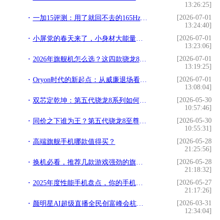
13:26:25]
[2026-07-01
一加15评测：用了就回不去的165Hz，游戏党这次真的赢了
13:24:40]
[2026-07-01
小屏党的春天来了，小身材大能量旗舰手机推荐
13:23:06]
[2026-07-01
2026年旗舰机怎么选？这四款骁龙8至尊版机型各有绝活
13:19:25]
[2026-07-01
Oryon时代的新起点：从威廉退场看高通的计算平台化能力
13:08:04]
[2026-05-30
双芯定乾坤：第五代骁龙8系列如何重塑2026年高端手机市场
10:57:46]
[2026-05-30
同价之下谁为王？第五代骁龙8至尊版断崖式领先
10:55:31]
[2026-05-28
高端旗舰手机哪款值得买？
21:25:56]
[2026-05-28
换机必看，推荐几款游戏强劲的旗舰手机
21:18:32]
[2026-05-27
2025年度性能手机盘点，你的手机上榜了吗？
21:17:26]
[2026-03-31
颜明星AI超级直播全民创富峰会杭州落幕，知名大健康操盘手程译墨携手增量传媒
12:34:04]