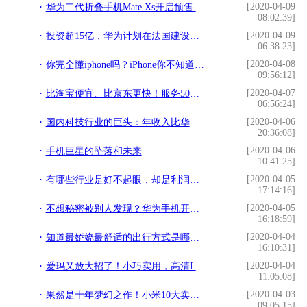
[2020-04-09
华为二代折叠手机Mate Xs开启预售 16999元你准备好了吗？
08:02:39]
[2020-04-09
投资超15亿，华为计划在法国建设工厂！美国科技巨头欲恢复合作
06:38:23]
[2020-04-08
你完全懂iphone吗？iPhone你不知道的两个知识
09:56:12]
[2020-04-07
比淘宝便宜、比京东更快！服务50万村民，网络乡村是如何做到的？
06:56:24]
[2020-04-06
国内科技行业的巨头：年收入比华为阿里总和还多，掷600亿造芯片
20:36:08]
[2020-04-06
手机巨星的坠落和未来
10:41:25]
[2020-04-05
有哪些行业是好不起眼，却是利润特别的高？
17:14:16]
[2020-04-05
不想秘密被别人发现？华为手机开启这3大功能，一键轻松隐藏
16:18:59]
[2020-04-04
知道最娇娆最舒适的出行方式是哪种吗？
16:10:31]
[2020-04-04
爱玛又放大招了！小巧实用，高清LED显示屏，100km续航
11:05:08]
[2020-04-03
果然是十年梦幻之作！小米10大卖！3999元的定价太高明了
09:05:15]