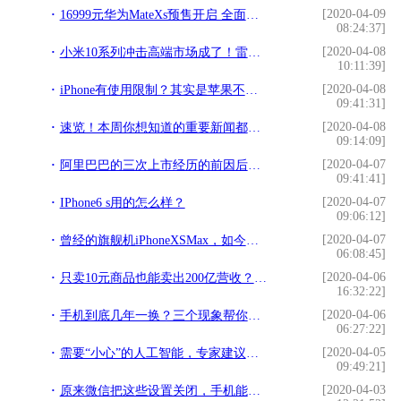
[2020-04-09
16999元华为MateXs预售开启 全面升级彰显实力
08:24:37]
[2020-04-08
小米10系列冲击高端市场成了！雷军：不惜代价追求极致体验
10:11:39]
[2020-04-08
iPhone有使用限制？其实是苹果不允许电影里的坏人用iPhone
09:41:31]
[2020-04-08
速览！本周你想知道的重要新闻都在这了
09:14:09]
[2020-04-07
阿里巴巴的三次上市经历的前因后果，你知道吗？
09:41:41]
[2020-04-07
IPhone6 s用的怎么样？
09:06:12]
[2020-04-07
曾经的旗舰机iPhoneXSMax，如今值得入手吗？买之前先看这三点
06:08:45]
[2020-04-06
只卖10元商品也能卖出200亿营收？究竟如何做到
16:32:22]
[2020-04-06
手机到底几年一换？三个现象帮你把握时机
06:27:22]
[2020-04-05
需要“小心”的人工智能，专家建议，不要把AI精灵放在卧室
09:49:21]
[2020-04-03
原来微信把这些设置关闭，手机能清理大量内存，你不会不知道吧