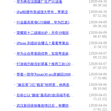
[2020-04-10
华为将在法国建厂生产5G设备
09:58:54]
[2020-04-10
iPad软硬件形成强大壁垒，苹果没有给平板市场后来者机会
07:52:26]
[2020-04-09
行业最高奖项GTI揭晓，华为巴龙5000领先5G实力再获肯定
09:38:10]
[2020-04-09
荣耀双十二战报出炉：共夺19项冠军，V30系列表现突出
08:47:08]
[2020-04-08
iPhone 到底好在哪儿？看看苹果自己怎么说
11:58:15]
[2020-04-07
华为云自带基因优势，实现弯道超车，未来将是阿里云最大竞争对手
09:23:26]
[2020-04-07
打游戏怎能没好屏幕？推荐三款120HZ刷新率屏幕手机，1999元起
07:20:55]
[2020-04-06
带着一部华为mate30 pro穿越回2008年，会是什么情景？
17:35:08]
[2020-04-06
"豌豆荚"2亿“贱卖”给阿里，他再造一个"轻芒"重新出发
08:10:04]
[2020-04-05
目前公认“颜值”最高的3款高端手机，华为小米无一上榜
15:22:22]
[2020-04-04
武汉新冠状病毒疫情过后，有哪些商机和机遇？
17:01:22]