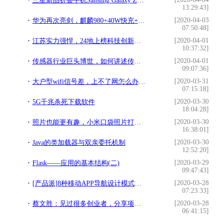
三星新品折叠手机Sansung Galaxy Z Flip 短評測，是否值得购买？
13:29:43]
[2020-04-03
华为再次亮剑，麒麟980+40W快充+128GB跌至“荣耀价”，还香吗？
07:50:48]
[2020-04-01
江苏实力强悍，24地上榜科技创新百强县
10:37:32]
[2020-04-01
传感器行业巨头博世，如何讲述传感器的创新之路？
09:07:36]
[2020-03-31
大户型wifi信号差，上不了网怎么办？网友：试试华为路由Q2 Pro
07:15:18]
[2020-03-30
5G千兆杀死下载软件
18:04:28]
[2020-03-30
照片也能更有趣，小米口袋照片打印机，玩出新意
16:38:01]
[2020-03-30
Java的类加载器与双亲委托机制
12:52:20]
[2020-03-29
Flask——应用的基本结构(二)
09:47:43]
[2020-03-28
[产品派]8种移动APP导航设计模式大对比
07:23:33]
[2020-03-28
蔡文胜：见过很多创业者，分享项目方融资的几大误区
06:41:15]