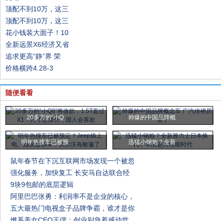
顶配不到10万，这三
顶配不到10万，这三
花小钱装大面子！10
全新远景X6经济又省
追求更高“静”界 荣
价格横跨4.28-3
随便看看
20多万的“小Q
帅爆的中国品牌概
明年热搜车已被预
迅猛小钢炮？全新
鼠年春节在下沉互联网市场发现一个被忽
强化服务，加快复工 长安马自达联合经
9块9包邮的底层逻辑
阿里巴巴张勇：利润率不是企业的核心，
五大最热门电视盒子品牌争霸，谁才是你
燃系美女CEO王偲：创业别急着感动世