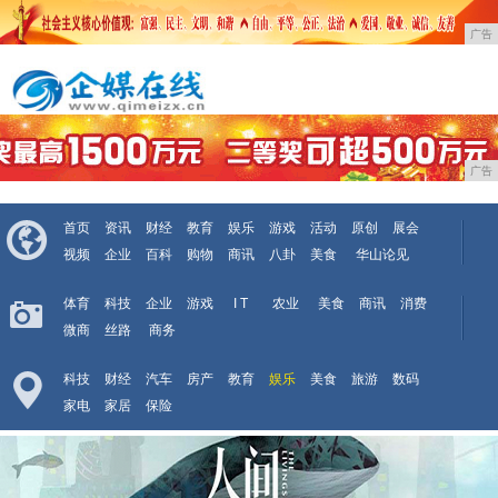
广告
广告
首页
资讯
财经
教育
娱乐
游戏
活动
原创
展会
视频
企业
百科
购物
商讯
八卦
美食
华山论见
体育
科技
企业
游戏
I T
农业
美食
商讯
消费
微商
丝路
商务
科技
财经
汽车
房产
教育
娱乐
美食
旅游
数码
家电
家居
保险