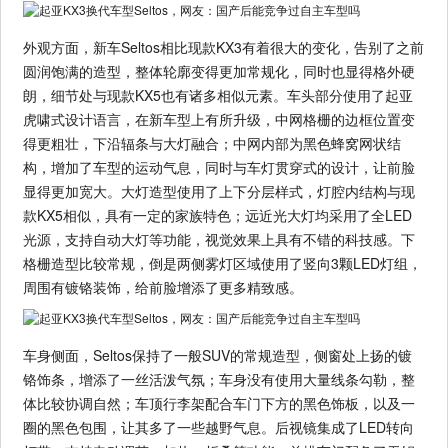
外观方面，新车Seltos相比现款KX3有着很大的变化，告别了之前
圆润饱满的造型，整体轮廓变得更加常规化，同时也显得格外硬
朗，细节处与现款KX5也有诸多相似元素。车头部分使用了起亚
虎啸式设计语言，在新车型上有所升级，中网格栅的边框位置变
得更粗壮，下沿辐条与大灯融合；中网内部为黑色蜂窝网状结
构，增加了车型的运动气息，同时与车灯贯穿式的设计，让前脸
显得更加宽大。大灯造型使用了上下分层样式，灯腔内结构与现
款KX5相似，具有一定的家族特色；远近光大灯均采用了全LED
光源，支持自动大灯等功能，视觉效果上具有不错的科技感。下
格栅造型比较常规，倒是两侧雾灯区域使用了竖向3颗LED灯组，
周围有镀铬装饰，给前脸增添了更多精致感。
车身侧面，Seltos保持了一般SUV的常规造型，侧窗处上扬的镀
铬饰条，增添了一丝活泼气氛；车身没有使用大量线条勾勒，整
体比较协调自然；车顶行李架配合车门下方的黑色饰板，以及一
圈的黑色包围，让其多了一些越野气息。后视镜集成了LED转向