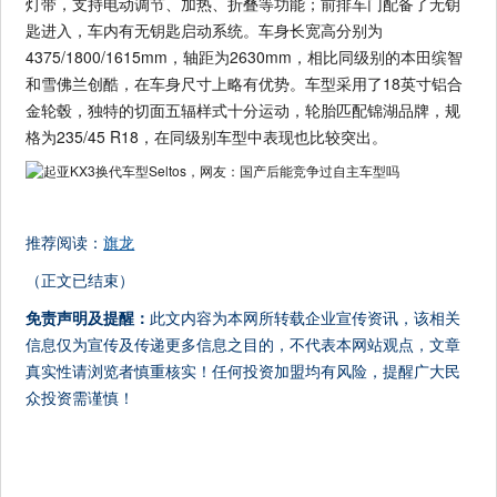
灯带，支持电动调节、加热、折叠等功能；前排车门配备了无钥
匙进入，车内有无钥匙启动系统。车身长宽高分别为
4375/1800/1615mm，轴距为2630mm，相比同级别的本田缤智
和雪佛兰创酷，在车身尺寸上略有优势。车型采用了18英寸铝合
金轮毂，独特的切面五辐样式十分运动，轮胎匹配锦湖品牌，规
格为235/45 R18，在同级别车型中表现也比较突出。
推荐阅读：
旗龙
（正文已结束）
免责声明及提醒：
此文内容为本网所转载企业宣传资讯，该相关
信息仅为宣传及传递更多信息之目的，不代表本网站观点，文章
真实性请浏览者慎重核实！任何投资加盟均有风险，提醒广大民
众投资需谨慎！