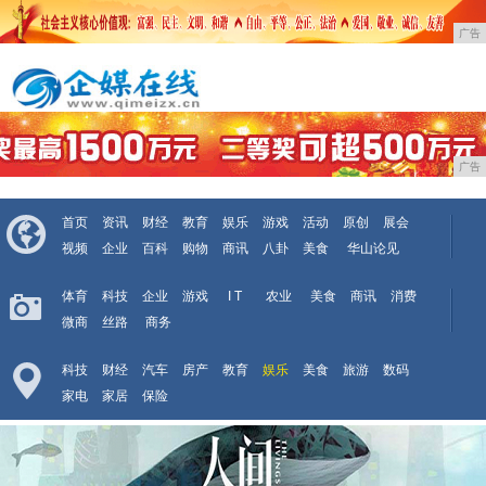
广告
广告
首页
资讯
财经
教育
娱乐
游戏
活动
原创
展会
视频
企业
百科
购物
商讯
八卦
美食
华山论见
体育
科技
企业
游戏
I T
农业
美食
商讯
消费
微商
丝路
商务
科技
财经
汽车
房产
教育
娱乐
美食
旅游
数码
家电
家居
保险