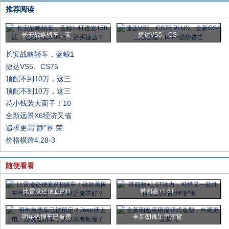
推荐阅读
长安战略轿车，蓝
捷达VS5、CS
长安战略轿车，蓝鲸1
捷达VS5、CS75
顶配不到10万，这三
顶配不到10万，这三
花小钱装大面子！10
全新远景X6经济又省
追求更高“静”界 荣
价格横跨4.28-3
随便看看
比雷凌还便宜的B
带四驱+1.6T
明年热搜车已被预
全新朗逸采用溜背