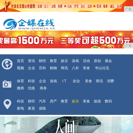
广告
广告
首页
资讯
财经
教育
娱乐
游戏
活动
原创
展会
视频
企业
百科
购物
商讯
八卦
美食
华山论见
体育
科技
企业
游戏
I T
农业
美食
商讯
消费
微商
丝路
商务
科技
财经
汽车
房产
教育
娱乐
美食
旅游
数码
家电
家居
保险