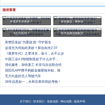
随便看看
年底买车优惠多？
效仿捷达，斯柯达
9个月卖28.7
铃木吉姆尼搭配定
美赞臣发起“为爱战‘疫’·守护新生
这道光为何如此美妙？新自由光2.0T
《逐梦年代》之覃泽东，奋斗，从不止步
中国工业4.0智能制造处于什么水平，
强化服务，加快复工 长安马自达联合经
屈臣氏APP携手蚂蚁金服硬核补贴，推
无方向盘的无人驾驶汽车
38年品质如一，永和豆浆经得起考验！
关于我们
-
联系我们
-
老版地图
-
网站地图
-
版权声明