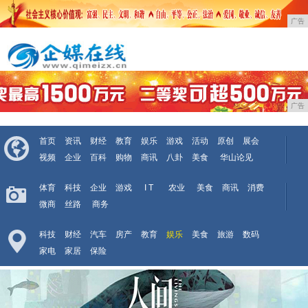
广告
广告
首页
资讯
财经
教育
娱乐
游戏
活动
原创
展会
视频
企业
百科
购物
商讯
八卦
美食
华山论见
体育
科技
企业
游戏
I T
农业
美食
商讯
消费
微商
丝路
商务
科技
财经
汽车
房产
教育
娱乐
美食
旅游
数码
家电
家居
保险