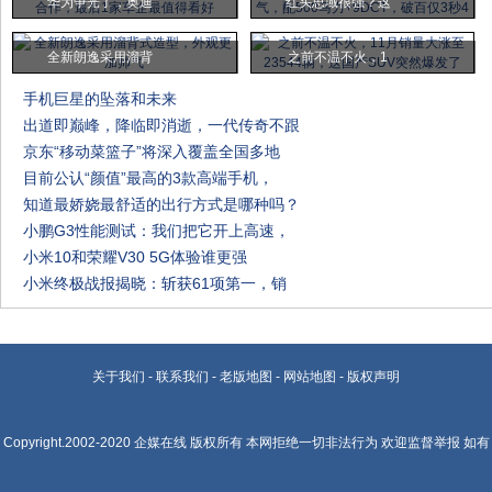
华为争光了，奥迪
红头思域很强？这
全新朗逸采用溜背
之前不温不火，1
手机巨星的坠落和未来
出道即巅峰，降临即消逝，一代传奇不跟
京东“移动菜篮子”将深入覆盖全国多地
目前公认“颜值”最高的3款高端手机，
知道最娇娆最舒适的出行方式是哪种吗？
小鹏G3性能测试：我们把它开上高速，
小米10和荣耀V30 5G体验谁更强
小米终极战报揭晓：斩获61项第一，销
关于我们
-
联系我们
-
老版地图
-
网站地图
-
版权声明
Copyright.2002-2020
企媒在线
版权所有 本网拒绝一切非法行为 欢迎监督举报 如有