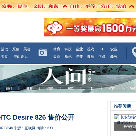
活动
原创
展会
体育
科技
企业
游戏
I T
农业
美食
华山论见
美食
商讯
消费
微商
丝路
商务
推荐阅读
TC Desire 826 售价公开
长安战
07:08:48
来源：
互联网
阅读：633