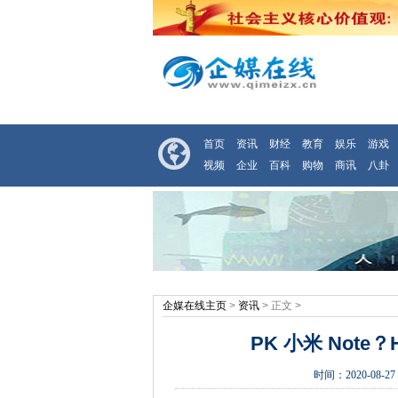
首页
资讯
财经
教育
娱乐
游戏
视频
企业
百科
购物
商讯
八卦
企媒在线主页
>
资讯
> 正文 >
PK 小米 Note？H
时间：
2020-08-27 