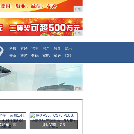
广告
广告
科技
财经
汽车
房产
教育
娱乐
美食
旅游
数码
家电
家居
保险
广告
略轿车，蓝
捷达VS5、CS