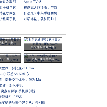
会首次取消
Apple TV 终
照手机？这
在虎克之路顶峰，与自
持互联网套
什么鬼？中兴手机突然
折叠屏手机
对话博鳌，载誉而归丨
的影子！土
红头思域很强？这
毛一公里，
上市一年销量突破
世界：努比亚Z11 min
内心 联想S8-50京东
箱」提升交互体验，华为 Ma
和老爹一起玩手机
e7卖点全解读:手机微创新
能机ELIFES5
保湿护肤品哪个好？从此告别摆