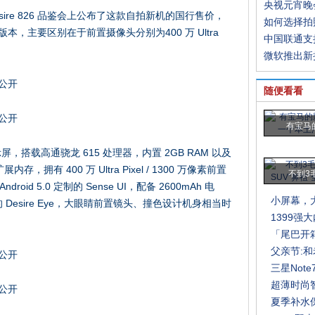
央视元宵晚
Desire 826 品鉴会上公布了这款自拍新机的国行售价，
如何选择拍
本，主要区别在于前置摄像头分别为400 万 Ultra
中国联通支
微软推出新
随便看看
有宝马
80P 显示屏，搭载高通骁龙 615 处理器，内置 2GB RAM 以及
扩展内存，拥有 400 万 Ultra Pixel / 1300 万像素前置
不到3
id 5.0 定制的 Sense UI，配备 2600mAh 电
小屏幕，大
出的 Desire Eye，大眼睛前置镜头、撞色设计机身相当时
1399强大
「尾巴开
父亲节:
三星Not
超薄时尚智
夏季补水