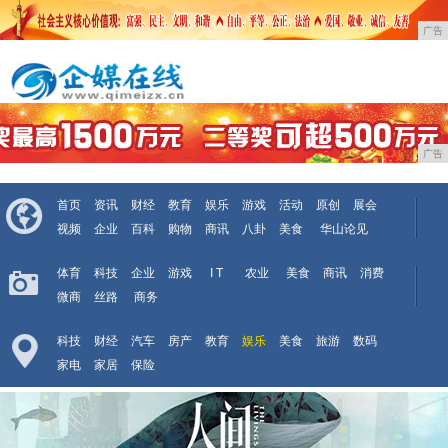
广告
广告
首页
资讯
财经
教育
娱乐
游戏
活动
原创
展会
视频
企业
百科
购物
商讯
八卦
美食
华山论见
体育
科技
企业
游戏
I T
农业
美食
商讯
消费
微商
丝路
商务
科技
财经
汽车
房产
教育
娱乐
美食
旅游
数码
家电
家居
保险