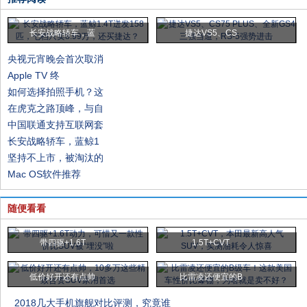
长安战略轿车，蓝
捷达VS5、CS
央视元宵晚会首次取消
Apple TV 终
如何选择拍照手机？这
在虎克之路顶峰，与自
中国联通支持互联网套
长安战略轿车，蓝鲸1
坚持不上市，被淘汰的
Mac OS软件推荐
随便看看
带四驱+1.6T
1.5T+CVT
低价好开还有点帅
比雷凌还便宜的B
2018几大手机旗舰对比评测，究竟谁