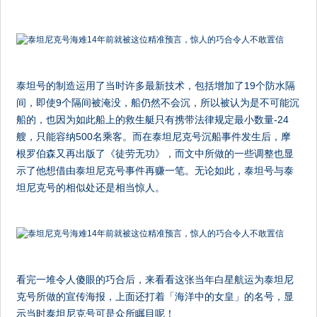
泰坦号的制造运用了当时许多最新技术，包括增加了19个防水隔
间，即使9个隔间被淹没，船仍然不会沉，所以被认为是不可能沉
船的，也因为如此船上的救生艇只有携带法律规定最小数量-24
艘，只能容纳500名乘客。而在泰坦尼克号沉船事件发生后，摩
根罗伯森又再出版了《徒劳无功》，而文中所做的一些调整也显
示了他想借由泰坦尼克号事件再赚一笔。无论如此，泰坦号与泰
坦尼克号的相似处还是相当惊人。
看完一堆令人傻眼的巧合后，来看看这张当年白星航运为泰坦尼
克号所做的宣传海报，上面还打着「海洋中的女皇」的名号，显
示当时泰坦尼克号可是众所瞩目呢！