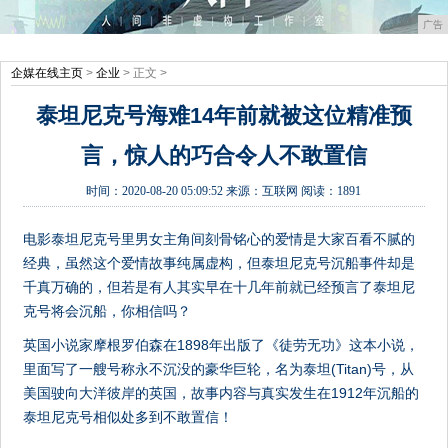
广告
企媒在线主页
>
企业
> 正文 >
泰坦尼克号海难14年前就被这位精准预
言，惊人的巧合令人不敢置信
时间：
2020-08-20 05:09:52
来源：
互联网
阅读：1891
电影泰坦尼克号里男女主角间刻骨铭心的爱情是大家百看不腻的
经典，虽然这个爱情故事纯属虚构，但泰坦尼克号沉船事件却是
千真万确的，但若是有人其实早在十几年前就已经预言了泰坦尼
克号将会沉船，你相信吗？
英国小说家摩根罗伯森在1898年出版了《徒劳无功》这本小说，
里面写了一艘号称永不沉没的豪华巨轮，名为泰坦(Titan)号，从
美国驶向大洋彼岸的英国，故事内容与真实发生在1912年沉船的
泰坦尼克号相似处多到不敢置信！