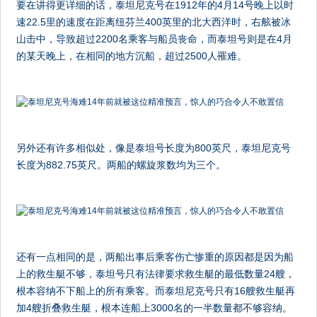
要在讲得更详细的话，泰坦尼克号在1912年的4月14号晚上以时
速22.5里的速度在距离纽芬兰400英里的北大西洋时，右舷被冰
山击中，导致超过2200名乘客与船员丧命，而泰坦号则是在4月
的某天晚上，在相同的地方沉船，超过2500人罹难。
另外还有许多相似处，像是泰坦号长度为800英尺，泰坦尼克号
长度为882.75英尺。两船的螺旋浆数均为三个。
还有一点相同的是，两船出事后乘客伤亡惨重的原因都是因为船
上的救生艇不够，泰坦号只有法律要求救生艇的最低数量24艘，
根本容纳不下船上的所有乘客。而泰坦尼克号只有16艘救生艇再
加4艘折叠救生艇，根本连船上3000名的一半数量都不够容纳。