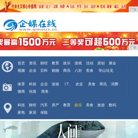
广告
广告
首页
资讯
财经
教育
娱乐
游戏
活动
原创
展会
视频
企业
百科
购物
商讯
八卦
美食
华山论见
体育
科技
企业
游戏
I T
农业
美食
商讯
消费
微商
丝路
商务
科技
财经
汽车
房产
教育
娱乐
美食
旅游
数码
家电
家居
保险