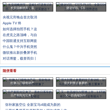
长安战略轿车，蓝
捷达VS5、CS
央视元宵晚会首次取消
Apple TV 终
如何选择拍照手机？这
在虎克之路顶峰，与自
中国联通支持互联网套
什么鬼？中兴手机突然
微软推出新折叠屏手机
对话博鳌，载誉而归丨
随便看看
红旗入门级电动产
强大到禁止参赛的
日产新阳光它来了
又一款高端SUV
弥补家族空位 全新宝马i4能成为新的