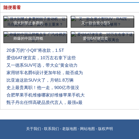
随便看看
强大到禁止参赛的
又一款合资小型S
帅爆的中国品牌概
爱信6AT便宜卖
20多万的“小Q8”将改款，1.5T
爱信6AT便宜卖，10万左右拿下这些
又一德系SUV可选，带大众"黄金动力
家用轿车名爵6设计更加年轻，能否成为
比亚迪这款SUV火了，月销1.8万辆
史上最贵离职！他一走，900亿市值没
合肥苹果手机维修哪家好维修苹果手机大
甄子丹出任悍高硬品质代言人，最强x最
关于我们
-
联系我们
-
老版地图
-
网站地图
-
版权声明