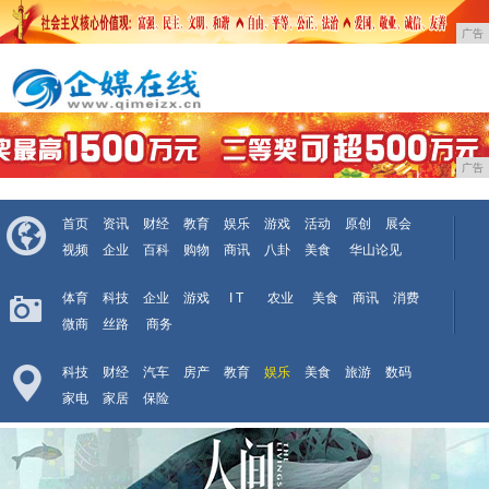
广告
广告
首页
资讯
财经
教育
娱乐
游戏
活动
原创
展会
视频
企业
百科
购物
商讯
八卦
美食
华山论见
体育
科技
企业
游戏
I T
农业
美食
商讯
消费
微商
丝路
商务
科技
财经
汽车
房产
教育
娱乐
美食
旅游
数码
家电
家居
保险