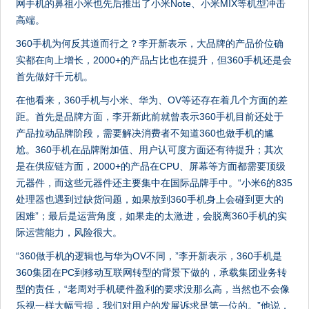
网手机的鼻祖小米也先后推出了小米Note、小米MIX等机型冲击
高端。
360手机为何反其道而行之？李开新表示，大品牌的产品价位确
实都在向上增长，2000+的产品占比也在提升，但360手机还是会
首先做好千元机。
在他看来，360手机与小米、华为、OV等还存在着几个方面的差
距。首先是品牌方面，李开新此前就曾表示360手机目前还处于
产品拉动品牌阶段，需要解决消费者不知道360也做手机的尴
尬。360手机在品牌附加值、用户认可度方面还有待提升；其次
是在供应链方面，2000+的产品在CPU、屏幕等方面都需要顶级
元器件，而这些元器件还主要集中在国际品牌手中。“小米6的835
处理器也遇到过缺货问题，如果放到360手机身上会碰到更大的
困难”；最后是运营角度，如果走的太激进，会脱离360手机的实
际运营能力，风险很大。
“360做手机的逻辑也与华为OV不同，”李开新表示，360手机是
360集团在PC到移动互联网转型的背景下做的，承载集团业务转
型的责任，“老周对手机硬件盈利的要求没那么高，当然也不会像
乐视一样大幅亏损，我们对用户的发展诉求是第一位的。”他说，