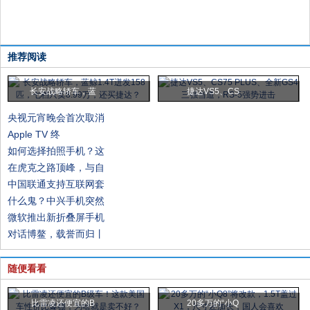
推荐阅读
长安战略轿车，蓝
捷达VS5、CS
央视元宵晚会首次取消
Apple TV 终
如何选择拍照手机？这
在虎克之路顶峰，与自
中国联通支持互联网套
什么鬼？中兴手机突然
微软推出新折叠屏手机
对话博鳌，载誉而归丨
随便看看
比雷凌还便宜的B
20多万的“小Q