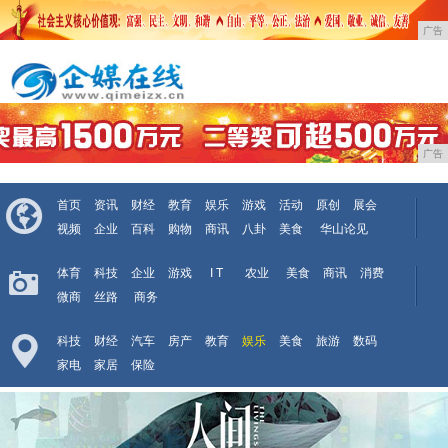
广告
广告
首页
资讯
财经
教育
娱乐
游戏
活动
原创
展会
视频
企业
百科
购物
商讯
八卦
美食
华山论见
体育
科技
企业
游戏
I T
农业
美食
商讯
消费
微商
丝路
商务
科技
财经
汽车
房产
教育
娱乐
美食
旅游
数码
家电
家居
保险