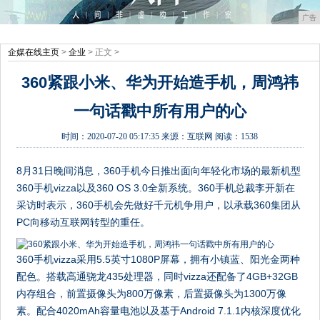
广告
企媒在线主页
>
企业
> 正文 >
360紧跟小米、华为开始造手机，周鸿祎
一句话戳中所有用户的心
时间：
2020-07-20 05:17:35
来源：
互联网
阅读：1538
8月31日晚间消息，360手机今日推出面向年轻化市场的最新机型
360手机vizza以及360 OS 3.0全新系统。360手机总裁李开新在
采访时表示，360手机会先做好千元机争用户，以承载360集团从
PC向移动互联网转型的重任。
360手机vizza采用5.5英寸1080P屏幕，拥有小镇蓝、阳光金两种
配色。搭载高通骁龙435处理器，同时vizza还配备了4GB+32GB
内存组合，前置摄像头为800万像素，后置摄像头为1300万像
素。配合4020mAh容量电池以及基于Android 7.1.1内核深度优化