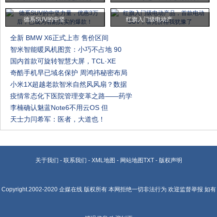
德系SUV的中坚
红旗入门级电动产
全新 BMW X6正式上市 售价区间
智米智能暖风机图赏：小巧不占地 90
国内首款可旋转智慧大屏，TCL·XE
奇酷手机早已域名保护 周鸿祎秘密布局
小米1X超越老款智米自然风风扇？数据
疫情常态化下医院管理变革之路——药学
李楠确认魅蓝Note6不用云OS 但
天士力闫希军：医者，大道也！
关于我们
-
联系我们
-
XML地图
-
网站地图
TXT
-
版权声明
Copyright.2002-2020
企媒在线
版权所有 本网拒绝一切非法行为 欢迎监督举报 如有