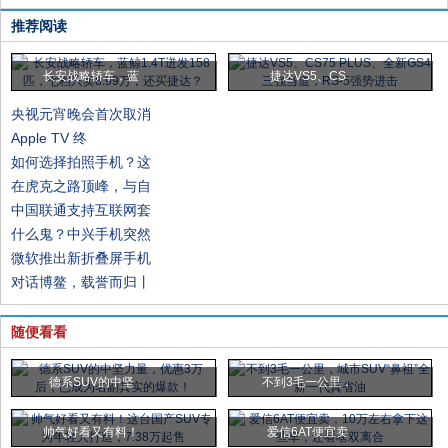
推荐阅读
长安战略轿车，蓝
捷达VS5、CS
央视元宵晚会首次取消
Apple TV 终
如何选择拍照手机？这
在虎克之路顶峰，与自
中国联通支持互联网套
什么鬼？中兴手机突然
微软推出新折叠屏手机
对话博鳌，载誉而归丨
随便看看
德系SUV的中坚
不到3毛一公里，
帅气好看又有料！
爱信6AT便宜卖