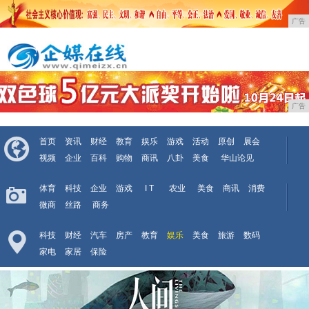
广告
广告
首页
资讯
财经
教育
娱乐
游戏
活动
原创
展会
视频
企业
百科
购物
商讯
八卦
美食
华山论见
体育
科技
企业
游戏
I T
农业
美食
商讯
消费
微商
丝路
商务
科技
财经
汽车
房产
教育
娱乐
美食
旅游
数码
家电
家居
保险