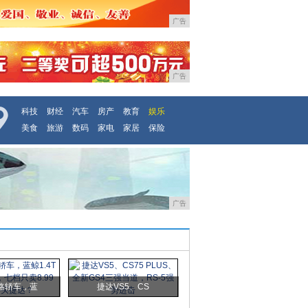
广告
广告
科技
财经
汽车
房产
教育
娱乐
美食
旅游
数码
家电
家居
保险
广告
略轿车，蓝
捷达VS5、CS