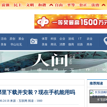
活动
原创
展会
体育
科技
企业
游戏
I T
农业
美食
华山论见
美食
商讯
消费
微商
丝路
商务
推荐阅读
哪里下载并安装？现在手机能用吗
长安战
06:24:18
来源：
互联网
阅读：1660