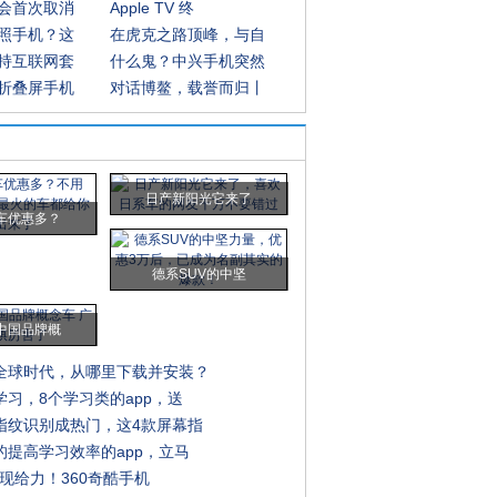
会首次取消
Apple TV 终
照手机？这
在虎克之路顶峰，与自
持互联网套
什么鬼？中兴手机突然
折叠屏手机
对话博鳌，载誉而归丨
日产新阳光它来了
车优惠多？
德系SUV的中坚
中国品牌概
全球时代，从哪里下载并安装？
学习，8个学习类的app，送
指纹识别成热门，这4款屏幕指
的提高学习效率的app，立马
S表现给力！360奇酷手机