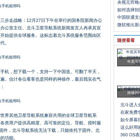
央视元宵晚
如何选择拍
中国联通支
三步走战略：12月27日下午在举行的国务院新闻办公
微软推出新
理办公室主任、北斗卫星导航系统新闻发言人冉承其宣
日开始提供全球服务。这标志着北斗系统服务范围由区
随便看看
时代。
年底买
起手机，想下载一个，支持一下中国造。可翻了半天，
数遍。估计各位看客也是同样的神操作，最后我实在气
的：
帅爆的
北斗进入
在家免费
与世界其他卫星导航系统兼容共用的全球卫星导航系
如今屏幕
为各类用户提供高精度、高可靠的定位、导航、授时服
这么好用
是固件，北斗导航系统无法下载，只能依托于固件。北
360 O
件的功能。