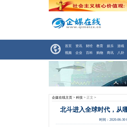
首页
资讯
财经
教育
娱乐
游戏
视频
企业
百科
购物
商讯
八卦
企媒在线主页
>
科技
> 正文 >
北斗进入全球时代，从
时间：
2020-06-30 