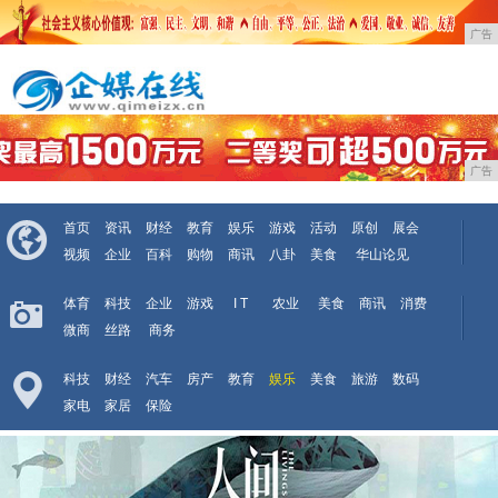
广告
广告
首页
资讯
财经
教育
娱乐
游戏
活动
原创
展会
视频
企业
百科
购物
商讯
八卦
美食
华山论见
体育
科技
企业
游戏
I T
农业
美食
商讯
消费
微商
丝路
商务
科技
财经
汽车
房产
教育
娱乐
美食
旅游
数码
家电
家居
保险