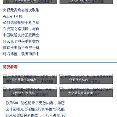
长安战略轿车，蓝
捷达VS5、CS
央视元宵晚会首次取消
Apple TV 终
如何选择拍照手机？这
在虎克之路顶峰，与自
中国联通支持互联网套
什么鬼？中兴手机突然
微软推出新折叠屏手机
对话博鳌，载誉而归丨
随便看看
并不是除了颜值高
还要什么SUV，
起亚KX3换代车
大众最美宽体轿跑
你用MIUI便签记录了无数内容，却还
设计图曝光 乐视酷派9月将推“乐依酷
智米智能暖风机图赏：小巧不占地 90